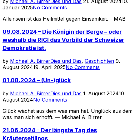
Posted
by
Michael A. Birrer
Dies und Das
21. August 2024
10.
on
Januar 2025
No Comments
Alleinsein ist das Heilmittel gegen Einsamkeit. – MAB
09.08.2024 – Die Königin der Berge – oder
weshalb die RIGI das Vorbild der Schweizer
Demokratie ist.
Posted
by
Michael A. Birrer
Dies und Das
,
Geschichten
9.
on
August 2024
19. April 2025
No Comments
01.08.2024 – (Un-)glück
Posted
by
Michael A. Birrer
Dies und Das
1. August 2024
10.
on
August 2024
No Comments
Glück wächst aus dem was man hat. Unglück aus dem
was man sich erhofft. — Michael A. Birrer
21.06.2024 – Der längste Tag des
Kräuterseitlings