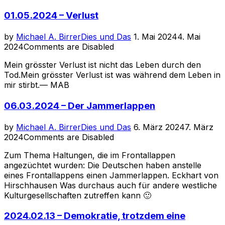
01.05.2024 – Verlust
Posted
by
Michael A. Birrer
Dies und Das
1. Mai 2024
4. Mai
on
2024
Comments are Disabled
Mein grösster Verlust ist nicht das Leben durch den
Tod.Mein grösster Verlust ist was während dem Leben in
mir stirbt.— MAB
06.03.2024 – Der Jammerlappen
Posted
by
Michael A. Birrer
Dies und Das
6. März 2024
7. März
on
2024
Comments are Disabled
Zum Thema Haltungen, die im Frontallappen
angezüchtet wurden: Die Deutschen haben anstelle
eines Frontallappens einen Jammerlappen. Eckhart von
Hirschhausen Was durchaus auch für andere westliche
Kulturgesellschaften zutreffen kann 🙂
2024.02.13 – Demokratie, trotzdem eine