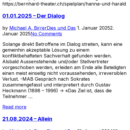
https://bernhard-theater.ch/spielplan/hanna-und-harald
01.01.2025 – Der Dialog
Posted
by
Michael A. Birrer
Dies und Das
1. Januar 2025
2.
on
Januar 2025
No Comments
Solange direkt Betroffene im Dialog streiten, kann eine
gemeinhin akzeptable Lösung zu einem
konfliktbehafteten Sachverhalt gefunden werden.
Alsbald Aussenstehende und/oder Stellvertreter
vorgeschoben werden, erleiden am Ende alle Beteiligten
einen meist einseitig nicht voraussehenden, irreversiblen
Verlust. -MAB Gespräch nach Sokrates
zusammengefasst und interpretiert durch Gustav
Heckmann (1898 – 1996) -> «Das Ziel ist, dass die
Teilnehmer …
«01.01.2025
Read more
–
Der
21.08.2024 – Allein
Dialog»