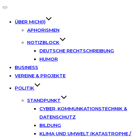
Toggle
navigation
ÜBER MICH(I)
APHORISMEN
NOTIZBLOCK
DEUTSCHE RECHTSCHREIBUNG
HUMOR
BUSINESS
VEREINE & PROJEKTE
POLITIK
STANDPUNKT
CYBER, KOMMUNKATIONSTECHNIK &
DATENSCHUTZ
BILDUNG
KLIMA UND UMWELT (KATASTROPHE /