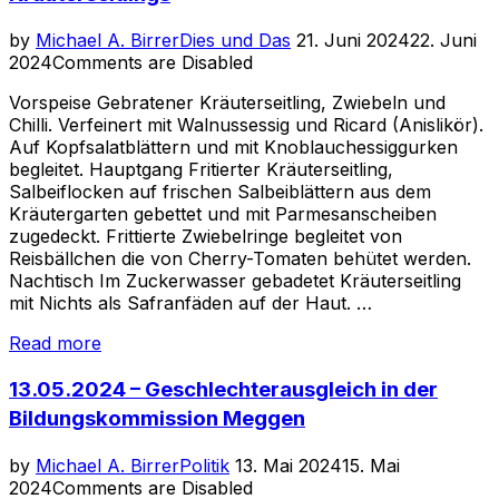
Posted
by
Michael A. Birrer
Dies und Das
21. Juni 2024
22. Juni
on
2024
Comments are Disabled
Vorspeise Gebratener Kräuterseitling, Zwiebeln und
Chilli. Verfeinert mit Walnussessig und Ricard (Anislikör).
Auf Kopfsalatblättern und mit Knoblauchessiggurken
begleitet. Hauptgang Fritierter Kräuterseitling,
Salbeiflocken auf frischen Salbeiblättern aus dem
Kräutergarten gebettet und mit Parmesanscheiben
zugedeckt. Frittierte Zwiebelringe begleitet von
Reisbällchen die von Cherry-Tomaten behütet werden.
Nachtisch Im Zuckerwasser gebadetet Kräuterseitling
mit Nichts als Safranfäden auf der Haut. …
«21.06.2024
Read more
–
Der
13.05.2024 – Geschlechterausgleich in der
längste
Bildungskommission Meggen
Tag
des
Posted
by
Michael A. Birrer
Politik
13. Mai 2024
15. Mai
Kräuterseitlings»
on
2024
Comments are Disabled