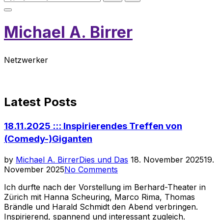
for:
Toggle
sidebar
Michael A. Birrer
&
navigation
Netzwerker
Scroll
down
Latest Posts
to
content
18.11.2025 ::: Inspirierendes Treffen von
(Comedy-)Giganten
Posted
by
Michael A. Birrer
Dies und Das
18. November 2025
19.
on
November 2025
No Comments
Ich durfte nach der Vorstellung im Berhard-Theater in
Zürich mit Hanna Scheuring, Marco Rima, Thomas
Brändle und Harald Schmidt den Abend verbringen.
Inspirierend, spannend und interessant zugleich.